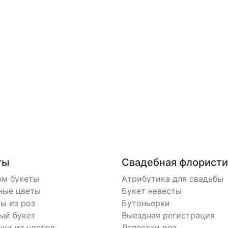
ты
Свадебная флористи
ом букеты
Атрибутика для свадьбы
ные цветы
Букет невесты
ы из роз
Бутоньерки
ый букет
Выездная регистрация
ки из цветов
Лепестки роз