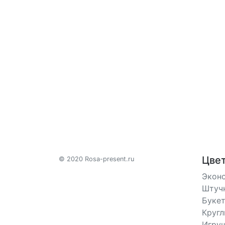
Цве
© 2020 Rosa-present.ru
Экон
Штуч
Букет
Кругл
Игруш