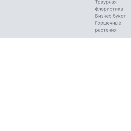
Траурная
флористика
Бизнес букет
Горшечные
растения